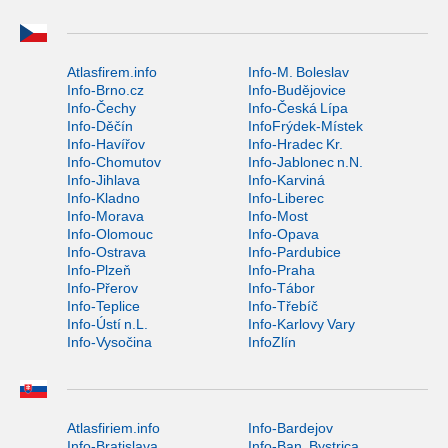
Atlasfirem.info
Info-M. Boleslav
Info-Brno.cz
Info-Budějovice
Info-Čechy
Info-Česká Lípa
Info-Děčín
InfoFrýdek-Místek
Info-Havířov
Info-Hradec Kr.
Info-Chomutov
Info-Jablonec n.N.
Info-Jihlava
Info-Karviná
Info-Kladno
Info-Liberec
Info-Morava
Info-Most
Info-Olomouc
Info-Opava
Info-Ostrava
Info-Pardubice
Info-Plzeň
Info-Praha
Info-Přerov
Info-Tábor
Info-Teplice
Info-Třebíč
Info-Ústí n.L.
Info-Karlovy Vary
Info-Vysočina
InfoZlín
Atlasfiriem.info
Info-Bardejov
Info-Bratislava
Info-Ban. Bystrica