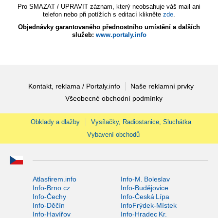
Pro SMAZAT / UPRAVIT záznam, který neobsahuje váš mail ani
telefon nebo při potížích s editací klikněte
zde
.
Objednávky garantovaného přednostního umístění a dalších
služeb:
www.portaly.info
Kontakt, reklama / Portaly.info
Naše reklamní prvky
Všeobecné obchodní podmínky
Obklady a dlažby
Vysílačky, Radiostanice, Sluchátka
Vybavení obchodů
Atlasfirem.info
Info-M. Boleslav
Info-Brno.cz
Info-Budějovice
Info-Čechy
Info-Česká Lípa
Info-Děčín
InfoFrýdek-Místek
Info-Havířov
Info-Hradec Kr.