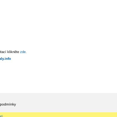
tací klikněte
zde
.
ly.info
 podmínky
dů