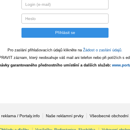
Pro zaslání přihlašovacích údajů klikněte na
Žádost o zaslání údajů.
AVIT záznam, který neobsahuje váš mail ani telefon nebo při potížích s edi
ávky garantovaného přednostního umístění a dalších služeb:
www.porta
 reklama / Portaly.info
Naše reklamní prvky
Všeobecné obchodní
Obklady a dlažby
Vysílačky, Radiostanice, Sluchátka
Vybavení obcho