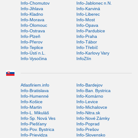
Info-Chomutov
Info-Jablonec n.N.
Info-Jihlava
Info-Karviná
Info-Kladno
Info-Liberec
Info-Morava
Info-Most
Info-Olomouc
Info-Opava
Info-Ostrava
Info-Pardubice
Info-Plzeň
Info-Praha
Info-Přerov
Info-Tábor
Info-Teplice
Info-Třebíč
Info-Ústí n.L.
Info-Karlovy Vary
Info-Vysočina
InfoZlín
Atlasfiriem.info
Info-Bardejov
Info-Bratislava
Info-Ban. Bystrica
Info-Humenné
Info-Komárno
Info-Košice
Info-Levice
Info-Martin
Info-Michalovce
Info-L. Mikuláš
Info-Nitra.sk
Info-Sp. Nová Ves
Info-Nové Zámky
Info-Piešťany
Info-Poprad
Info-Pov. Bystrica
Info-Prešov
Info-Prievidza
Info-Slovensko