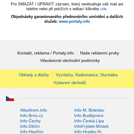
Pro SMAZAT / UPRAVIT záznam, který neobsahuje váš mail ani
telefon nebo při potížích s editací klikněte
zde
.
Objednávky garantovaného přednostního umístění a dalších
služeb:
www.portaly.info
Kontakt, reklama / Portaly.info
Naše reklamní prvky
Všeobecné obchodní podmínky
Obklady a dlažby
Vysílačky, Radiostanice, Sluchátka
Vybavení obchodů
Atlasfirem.info
Info-M. Boleslav
Info-Brno.cz
Info-Budějovice
Info-Čechy
Info-Česká Lípa
Info-Děčín
InfoFrýdek-Místek
Info-Havířov
Info-Hradec Kr.