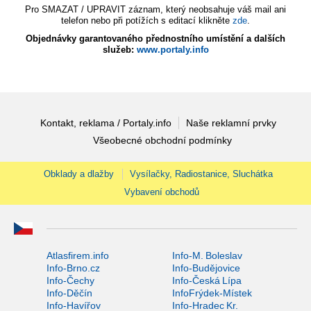
Pro SMAZAT / UPRAVIT záznam, který neobsahuje váš mail ani
telefon nebo při potížích s editací klikněte
zde
.
Objednávky garantovaného přednostního umístění a dalších
služeb:
www.portaly.info
Kontakt, reklama / Portaly.info
Naše reklamní prvky
Všeobecné obchodní podmínky
Obklady a dlažby
Vysílačky, Radiostanice, Sluchátka
Vybavení obchodů
Atlasfirem.info
Info-M. Boleslav
Info-Brno.cz
Info-Budějovice
Info-Čechy
Info-Česká Lípa
Info-Děčín
InfoFrýdek-Místek
Info-Havířov
Info-Hradec Kr.