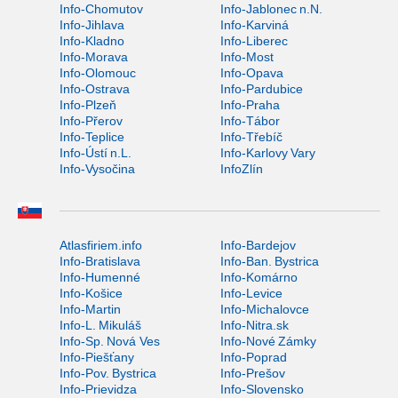
Info-Chomutov
Info-Jablonec n.N.
Info-Jihlava
Info-Karviná
Info-Kladno
Info-Liberec
Info-Morava
Info-Most
Info-Olomouc
Info-Opava
Info-Ostrava
Info-Pardubice
Info-Plzeň
Info-Praha
Info-Přerov
Info-Tábor
Info-Teplice
Info-Třebíč
Info-Ústí n.L.
Info-Karlovy Vary
Info-Vysočina
InfoZlín
Atlasfiriem.info
Info-Bardejov
Info-Bratislava
Info-Ban. Bystrica
Info-Humenné
Info-Komárno
Info-Košice
Info-Levice
Info-Martin
Info-Michalovce
Info-L. Mikuláš
Info-Nitra.sk
Info-Sp. Nová Ves
Info-Nové Zámky
Info-Piešťany
Info-Poprad
Info-Pov. Bystrica
Info-Prešov
Info-Prievidza
Info-Slovensko