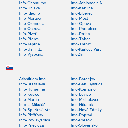
Info-Chomutov
Info-Jablonec n.N.
Info-Jihlava
Info-Karviná
Info-Kladno
Info-Liberec
Info-Morava
Info-Most
Info-Olomouc
Info-Opava
Info-Ostrava
Info-Pardubice
Info-Plzeň
Info-Praha
Info-Přerov
Info-Tábor
Info-Teplice
Info-Třebíč
Info-Ústí n.L.
Info-Karlovy Vary
Info-Vysočina
InfoZlín
Atlasfiriem.info
Info-Bardejov
Info-Bratislava
Info-Ban. Bystrica
Info-Humenné
Info-Komárno
Info-Košice
Info-Levice
Info-Martin
Info-Michalovce
Info-L. Mikuláš
Info-Nitra.sk
Info-Sp. Nová Ves
Info-Nové Zámky
Info-Piešťany
Info-Poprad
Info-Pov. Bystrica
Info-Prešov
Info-Prievidza
Info-Slovensko