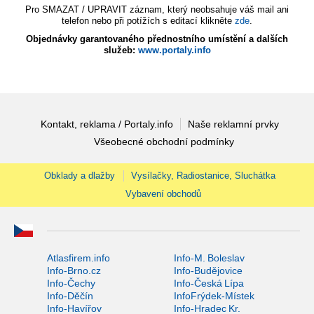
Pro SMAZAT / UPRAVIT záznam, který neobsahuje váš mail ani
telefon nebo při potížích s editací klikněte
zde
.
Objednávky garantovaného přednostního umístění a dalších
služeb:
www.portaly.info
Kontakt, reklama / Portaly.info
Naše reklamní prvky
Všeobecné obchodní podmínky
Obklady a dlažby
Vysílačky, Radiostanice, Sluchátka
Vybavení obchodů
Atlasfirem.info
Info-M. Boleslav
Info-Brno.cz
Info-Budějovice
Info-Čechy
Info-Česká Lípa
Info-Děčín
InfoFrýdek-Místek
Info-Havířov
Info-Hradec Kr.