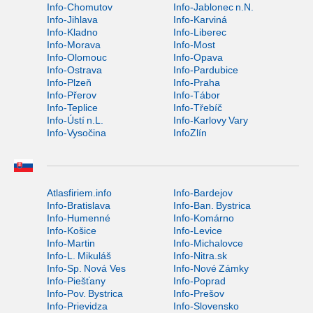
Info-Chomutov
Info-Jablonec n.N.
Info-Jihlava
Info-Karviná
Info-Kladno
Info-Liberec
Info-Morava
Info-Most
Info-Olomouc
Info-Opava
Info-Ostrava
Info-Pardubice
Info-Plzeň
Info-Praha
Info-Přerov
Info-Tábor
Info-Teplice
Info-Třebíč
Info-Ústí n.L.
Info-Karlovy Vary
Info-Vysočina
InfoZlín
Atlasfiriem.info
Info-Bardejov
Info-Bratislava
Info-Ban. Bystrica
Info-Humenné
Info-Komárno
Info-Košice
Info-Levice
Info-Martin
Info-Michalovce
Info-L. Mikuláš
Info-Nitra.sk
Info-Sp. Nová Ves
Info-Nové Zámky
Info-Piešťany
Info-Poprad
Info-Pov. Bystrica
Info-Prešov
Info-Prievidza
Info-Slovensko