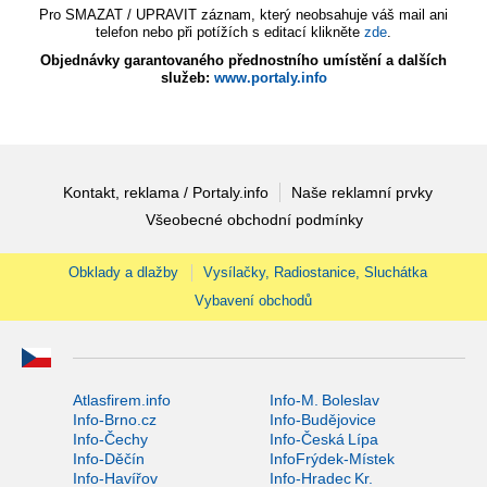
Pro SMAZAT / UPRAVIT záznam, který neobsahuje váš mail ani
telefon nebo při potížích s editací klikněte
zde
.
Objednávky garantovaného přednostního umístění a dalších
služeb:
www.portaly.info
Kontakt, reklama / Portaly.info
Naše reklamní prvky
Všeobecné obchodní podmínky
Obklady a dlažby
Vysílačky, Radiostanice, Sluchátka
Vybavení obchodů
Atlasfirem.info
Info-M. Boleslav
Info-Brno.cz
Info-Budějovice
Info-Čechy
Info-Česká Lípa
Info-Děčín
InfoFrýdek-Místek
Info-Havířov
Info-Hradec Kr.