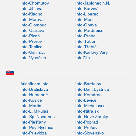
Info-Chomutov
Info-Jablonec n.N.
Info-Jihlava
Info-Karviná
Info-Kladno
Info-Liberec
Info-Morava
Info-Most
Info-Olomouc
Info-Opava
Info-Ostrava
Info-Pardubice
Info-Plzeň
Info-Praha
Info-Přerov
Info-Tábor
Info-Teplice
Info-Třebíč
Info-Ústí n.L.
Info-Karlovy Vary
Info-Vysočina
InfoZlín
Atlasfiriem.info
Info-Bardejov
Info-Bratislava
Info-Ban. Bystrica
Info-Humenné
Info-Komárno
Info-Košice
Info-Levice
Info-Martin
Info-Michalovce
Info-L. Mikuláš
Info-Nitra.sk
Info-Sp. Nová Ves
Info-Nové Zámky
Info-Piešťany
Info-Poprad
Info-Pov. Bystrica
Info-Prešov
Info-Prievidza
Info-Slovensko