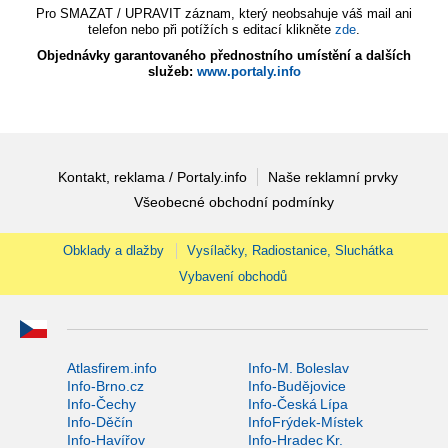
Pro SMAZAT / UPRAVIT záznam, který neobsahuje váš mail ani
telefon nebo při potížích s editací klikněte
zde
.
Objednávky garantovaného přednostního umístění a dalších
služeb:
www.portaly.info
Kontakt, reklama / Portaly.info
Naše reklamní prvky
Všeobecné obchodní podmínky
Obklady a dlažby
Vysílačky, Radiostanice, Sluchátka
Vybavení obchodů
Atlasfirem.info
Info-M. Boleslav
Info-Brno.cz
Info-Budějovice
Info-Čechy
Info-Česká Lípa
Info-Děčín
InfoFrýdek-Místek
Info-Havířov
Info-Hradec Kr.