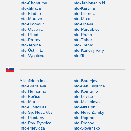
Info-Chomutov
Info-Jablonec n.N.
Info-Jihlava
Info-Karviná
Info-Kladno
Info-Liberec
Info-Morava
Info-Most
Info-Olomouc
Info-Opava
Info-Ostrava
Info-Pardubice
Info-Plzeň
Info-Praha
Info-Přerov
Info-Tábor
Info-Teplice
Info-Třebíč
Info-Ústí n.L.
Info-Karlovy Vary
Info-Vysočina
InfoZlín
Atlasfiriem.info
Info-Bardejov
Info-Bratislava
Info-Ban. Bystrica
Info-Humenné
Info-Komárno
Info-Košice
Info-Levice
Info-Martin
Info-Michalovce
Info-L. Mikuláš
Info-Nitra.sk
Info-Sp. Nová Ves
Info-Nové Zámky
Info-Piešťany
Info-Poprad
Info-Pov. Bystrica
Info-Prešov
Info-Prievidza
Info-Slovensko