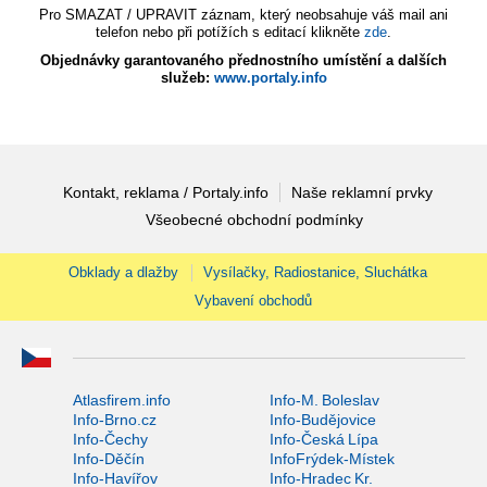
Pro SMAZAT / UPRAVIT záznam, který neobsahuje váš mail ani
telefon nebo při potížích s editací klikněte
zde
.
Objednávky garantovaného přednostního umístění a dalších
služeb:
www.portaly.info
Kontakt, reklama / Portaly.info
Naše reklamní prvky
Všeobecné obchodní podmínky
Obklady a dlažby
Vysílačky, Radiostanice, Sluchátka
Vybavení obchodů
Atlasfirem.info
Info-M. Boleslav
Info-Brno.cz
Info-Budějovice
Info-Čechy
Info-Česká Lípa
Info-Děčín
InfoFrýdek-Místek
Info-Havířov
Info-Hradec Kr.