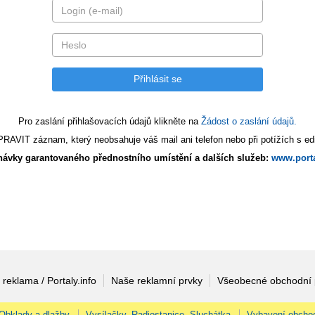
Pro zaslání přihlašovacích údajů klikněte na
Žádost o zaslání údajů.
AVIT záznam, který neobsahuje váš mail ani telefon nebo při potížích s edi
ávky garantovaného přednostního umístění a dalších služeb:
www.porta
 reklama / Portaly.info
Naše reklamní prvky
Všeobecné obchodní
Obklady a dlažby
Vysílačky, Radiostanice, Sluchátka
Vybavení obcho