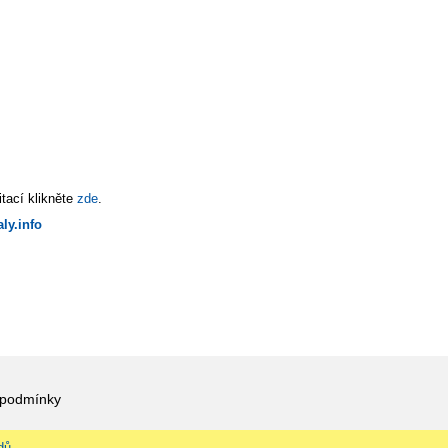
tací klikněte
zde
.
ly.info
 podmínky
dů