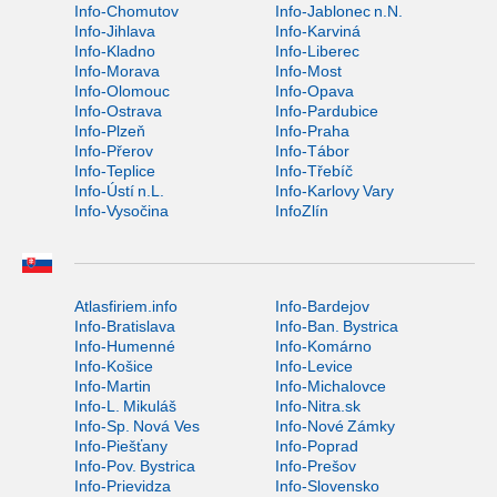
Info-Chomutov
Info-Jablonec n.N.
Info-Jihlava
Info-Karviná
Info-Kladno
Info-Liberec
Info-Morava
Info-Most
Info-Olomouc
Info-Opava
Info-Ostrava
Info-Pardubice
Info-Plzeň
Info-Praha
Info-Přerov
Info-Tábor
Info-Teplice
Info-Třebíč
Info-Ústí n.L.
Info-Karlovy Vary
Info-Vysočina
InfoZlín
Atlasfiriem.info
Info-Bardejov
Info-Bratislava
Info-Ban. Bystrica
Info-Humenné
Info-Komárno
Info-Košice
Info-Levice
Info-Martin
Info-Michalovce
Info-L. Mikuláš
Info-Nitra.sk
Info-Sp. Nová Ves
Info-Nové Zámky
Info-Piešťany
Info-Poprad
Info-Pov. Bystrica
Info-Prešov
Info-Prievidza
Info-Slovensko