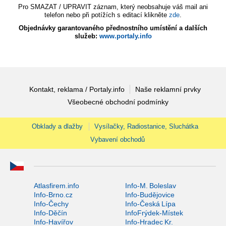
Pro SMAZAT / UPRAVIT záznam, který neobsahuje váš mail ani
telefon nebo při potížích s editací klikněte
zde
.
Objednávky garantovaného přednostního umístění a dalších
služeb:
www.portaly.info
Kontakt, reklama / Portaly.info
Naše reklamní prvky
Všeobecné obchodní podmínky
Obklady a dlažby
Vysílačky, Radiostanice, Sluchátka
Vybavení obchodů
Atlasfirem.info
Info-M. Boleslav
Info-Brno.cz
Info-Budějovice
Info-Čechy
Info-Česká Lípa
Info-Děčín
InfoFrýdek-Místek
Info-Havířov
Info-Hradec Kr.