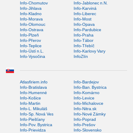
Info-Chomutov
Info-Jablonec n.N.
Info-Jihlava
Info-Karviná
Info-Kladno
Info-Liberec
Info-Morava
Info-Most
Info-Olomouc
Info-Opava
Info-Ostrava
Info-Pardubice
Info-Plzeň
Info-Praha
Info-Přerov
Info-Tábor
Info-Teplice
Info-Třebíč
Info-Ústí n.L.
Info-Karlovy Vary
Info-Vysočina
InfoZlín
Atlasfiriem.info
Info-Bardejov
Info-Bratislava
Info-Ban. Bystrica
Info-Humenné
Info-Komárno
Info-Košice
Info-Levice
Info-Martin
Info-Michalovce
Info-L. Mikuláš
Info-Nitra.sk
Info-Sp. Nová Ves
Info-Nové Zámky
Info-Piešťany
Info-Poprad
Info-Pov. Bystrica
Info-Prešov
Info-Prievidza
Info-Slovensko