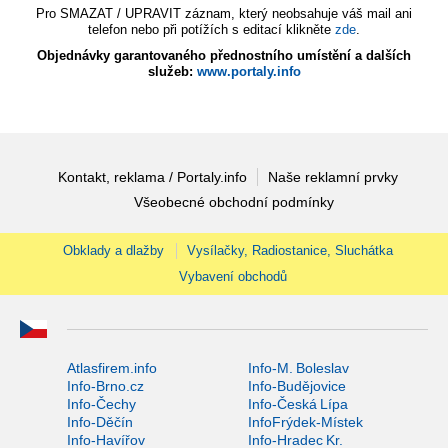
Pro SMAZAT / UPRAVIT záznam, který neobsahuje váš mail ani
telefon nebo při potížích s editací klikněte
zde
.
Objednávky garantovaného přednostního umístění a dalších
služeb:
www.portaly.info
Kontakt, reklama / Portaly.info
Naše reklamní prvky
Všeobecné obchodní podmínky
Obklady a dlažby
Vysílačky, Radiostanice, Sluchátka
Vybavení obchodů
Atlasfirem.info
Info-M. Boleslav
Info-Brno.cz
Info-Budějovice
Info-Čechy
Info-Česká Lípa
Info-Děčín
InfoFrýdek-Místek
Info-Havířov
Info-Hradec Kr.