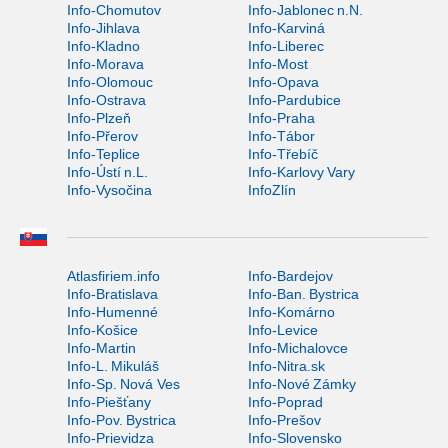
Info-Chomutov
Info-Jablonec n.N.
Info-Jihlava
Info-Karviná
Info-Kladno
Info-Liberec
Info-Morava
Info-Most
Info-Olomouc
Info-Opava
Info-Ostrava
Info-Pardubice
Info-Plzeň
Info-Praha
Info-Přerov
Info-Tábor
Info-Teplice
Info-Třebíč
Info-Ústí n.L.
Info-Karlovy Vary
Info-Vysočina
InfoZlín
Atlasfiriem.info
Info-Bardejov
Info-Bratislava
Info-Ban. Bystrica
Info-Humenné
Info-Komárno
Info-Košice
Info-Levice
Info-Martin
Info-Michalovce
Info-L. Mikuláš
Info-Nitra.sk
Info-Sp. Nová Ves
Info-Nové Zámky
Info-Piešťany
Info-Poprad
Info-Pov. Bystrica
Info-Prešov
Info-Prievidza
Info-Slovensko