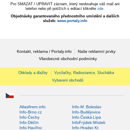
Pro SMAZAT / UPRAVIT záznam, který neobsahuje váš mail ani
telefon nebo při potížích s editací klikněte
zde
.
Objednávky garantovaného přednostního umístění a dalších
služeb:
www.portaly.info
Kontakt, reklama / Portaly.info
Naše reklamní prvky
Všeobecné obchodní podmínky
Obklady a dlažby
Vysílačky, Radiostanice, Sluchátka
Vybavení obchodů
Atlasfirem.info
Info-M. Boleslav
Info-Brno.cz
Info-Budějovice
Info-Čechy
Info-Česká Lípa
Info-Děčín
InfoFrýdek-Místek
Info-Havířov
Info-Hradec Kr.