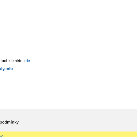
tací klikněte
zde
.
ly.info
 podmínky
dů