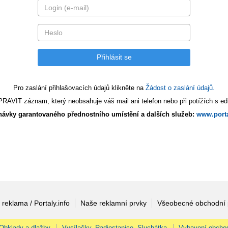
Pro zaslání přihlašovacích údajů klikněte na
Žádost o zaslání údajů.
AVIT záznam, který neobsahuje váš mail ani telefon nebo při potížích s edi
ávky garantovaného přednostního umístění a dalších služeb:
www.porta
 reklama / Portaly.info
Naše reklamní prvky
Všeobecné obchodní
Obklady a dlažby
Vysílačky, Radiostanice, Sluchátka
Vybavení obcho