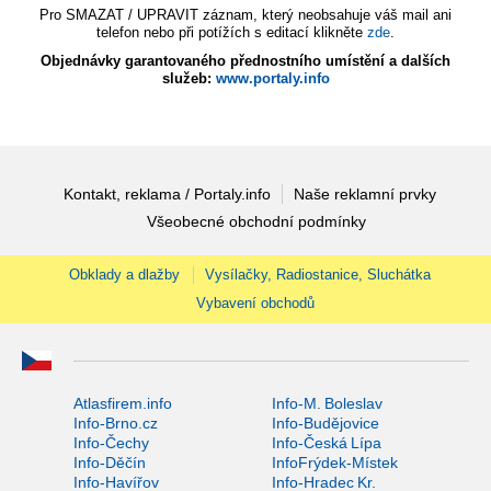
Pro SMAZAT / UPRAVIT záznam, který neobsahuje váš mail ani
telefon nebo při potížích s editací klikněte
zde
.
Objednávky garantovaného přednostního umístění a dalších
služeb:
www.portaly.info
Kontakt, reklama / Portaly.info
Naše reklamní prvky
Všeobecné obchodní podmínky
Obklady a dlažby
Vysílačky, Radiostanice, Sluchátka
Vybavení obchodů
Atlasfirem.info
Info-M. Boleslav
Info-Brno.cz
Info-Budějovice
Info-Čechy
Info-Česká Lípa
Info-Děčín
InfoFrýdek-Místek
Info-Havířov
Info-Hradec Kr.