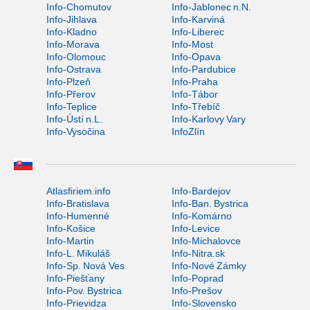
Info-Chomutov
Info-Jablonec n.N.
Info-Jihlava
Info-Karviná
Info-Kladno
Info-Liberec
Info-Morava
Info-Most
Info-Olomouc
Info-Opava
Info-Ostrava
Info-Pardubice
Info-Plzeň
Info-Praha
Info-Přerov
Info-Tábor
Info-Teplice
Info-Třebíč
Info-Ústí n.L.
Info-Karlovy Vary
Info-Vysočina
InfoZlín
Atlasfiriem.info
Info-Bardejov
Info-Bratislava
Info-Ban. Bystrica
Info-Humenné
Info-Komárno
Info-Košice
Info-Levice
Info-Martin
Info-Michalovce
Info-L. Mikuláš
Info-Nitra.sk
Info-Sp. Nová Ves
Info-Nové Zámky
Info-Piešťany
Info-Poprad
Info-Pov. Bystrica
Info-Prešov
Info-Prievidza
Info-Slovensko