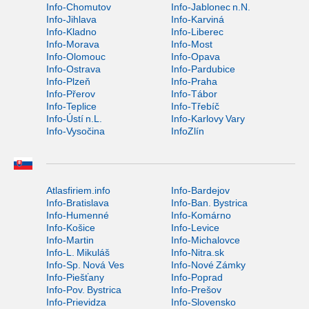
Info-Chomutov
Info-Jablonec n.N.
Info-Jihlava
Info-Karviná
Info-Kladno
Info-Liberec
Info-Morava
Info-Most
Info-Olomouc
Info-Opava
Info-Ostrava
Info-Pardubice
Info-Plzeň
Info-Praha
Info-Přerov
Info-Tábor
Info-Teplice
Info-Třebíč
Info-Ústí n.L.
Info-Karlovy Vary
Info-Vysočina
InfoZlín
Atlasfiriem.info
Info-Bardejov
Info-Bratislava
Info-Ban. Bystrica
Info-Humenné
Info-Komárno
Info-Košice
Info-Levice
Info-Martin
Info-Michalovce
Info-L. Mikuláš
Info-Nitra.sk
Info-Sp. Nová Ves
Info-Nové Zámky
Info-Piešťany
Info-Poprad
Info-Pov. Bystrica
Info-Prešov
Info-Prievidza
Info-Slovensko