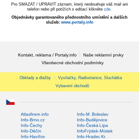
Pro SMAZAT / UPRAVIT záznam, který neobsahuje váš mail ani
telefon nebo při potížích s editací klikněte
zde
.
Objednávky garantovaného přednostního umístění a dalších
služeb:
www.portaly.info
Kontakt, reklama / Portaly.info
Naše reklamní prvky
Všeobecné obchodní podmínky
Obklady a dlažby
Vysílačky, Radiostanice, Sluchátka
Vybavení obchodů
Atlasfirem.info
Info-M. Boleslav
Info-Brno.cz
Info-Budějovice
Info-Čechy
Info-Česká Lípa
Info-Děčín
InfoFrýdek-Místek
Info-Havířov
Info-Hradec Kr.