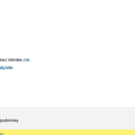
tací klikněte
zde
.
ly.info
 podmínky
dů