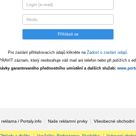
Pro zaslání přihlašovacích údajů klikněte na
Žádost o zaslání údajů.
AVIT záznam, který neobsahuje váš mail ani telefon nebo při potížích s edi
ávky garantovaného přednostního umístění a dalších služeb:
www.porta
 reklama / Portaly.info
Naše reklamní prvky
Všeobecné obchodní
Obklady a dlažby
Vysílačky, Radiostanice, Sluchátka
Vybavení obcho