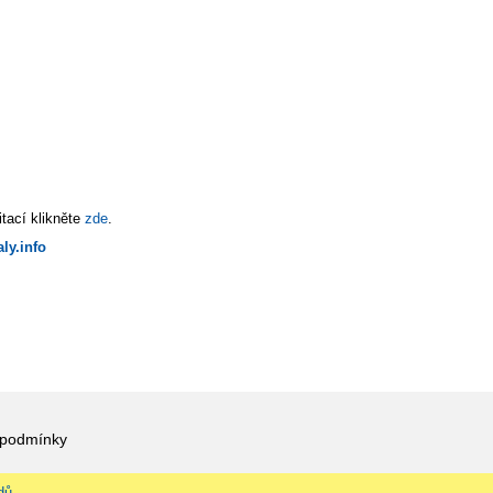
tací klikněte
zde
.
ly.info
 podmínky
dů