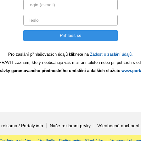
Pro zaslání přihlašovacích údajů klikněte na
Žádost o zaslání údajů.
AVIT záznam, který neobsahuje váš mail ani telefon nebo při potížích s edi
ávky garantovaného přednostního umístění a dalších služeb:
www.porta
 reklama / Portaly.info
Naše reklamní prvky
Všeobecné obchodní
Obklady a dlažby
Vysílačky, Radiostanice, Sluchátka
Vybavení obcho