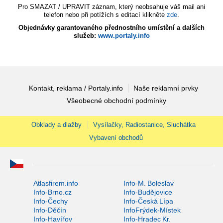
Pro SMAZAT / UPRAVIT záznam, který neobsahuje váš mail ani
telefon nebo při potížích s editací klikněte
zde
.
Objednávky garantovaného přednostního umístění a dalších
služeb:
www.portaly.info
Kontakt, reklama / Portaly.info
Naše reklamní prvky
Všeobecné obchodní podmínky
Obklady a dlažby
Vysílačky, Radiostanice, Sluchátka
Vybavení obchodů
Atlasfirem.info
Info-M. Boleslav
Info-Brno.cz
Info-Budějovice
Info-Čechy
Info-Česká Lípa
Info-Děčín
InfoFrýdek-Místek
Info-Havířov
Info-Hradec Kr.