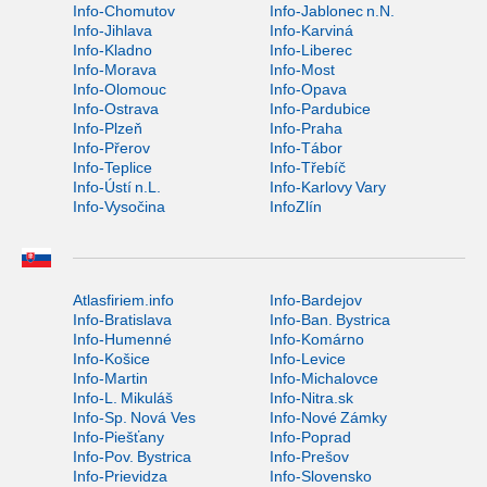
Info-Chomutov
Info-Jablonec n.N.
Info-Jihlava
Info-Karviná
Info-Kladno
Info-Liberec
Info-Morava
Info-Most
Info-Olomouc
Info-Opava
Info-Ostrava
Info-Pardubice
Info-Plzeň
Info-Praha
Info-Přerov
Info-Tábor
Info-Teplice
Info-Třebíč
Info-Ústí n.L.
Info-Karlovy Vary
Info-Vysočina
InfoZlín
Atlasfiriem.info
Info-Bardejov
Info-Bratislava
Info-Ban. Bystrica
Info-Humenné
Info-Komárno
Info-Košice
Info-Levice
Info-Martin
Info-Michalovce
Info-L. Mikuláš
Info-Nitra.sk
Info-Sp. Nová Ves
Info-Nové Zámky
Info-Piešťany
Info-Poprad
Info-Pov. Bystrica
Info-Prešov
Info-Prievidza
Info-Slovensko