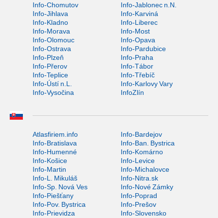
Info-Chomutov
Info-Jablonec n.N.
Info-Jihlava
Info-Karviná
Info-Kladno
Info-Liberec
Info-Morava
Info-Most
Info-Olomouc
Info-Opava
Info-Ostrava
Info-Pardubice
Info-Plzeň
Info-Praha
Info-Přerov
Info-Tábor
Info-Teplice
Info-Třebíč
Info-Ústí n.L.
Info-Karlovy Vary
Info-Vysočina
InfoZlín
Atlasfiriem.info
Info-Bardejov
Info-Bratislava
Info-Ban. Bystrica
Info-Humenné
Info-Komárno
Info-Košice
Info-Levice
Info-Martin
Info-Michalovce
Info-L. Mikuláš
Info-Nitra.sk
Info-Sp. Nová Ves
Info-Nové Zámky
Info-Piešťany
Info-Poprad
Info-Pov. Bystrica
Info-Prešov
Info-Prievidza
Info-Slovensko