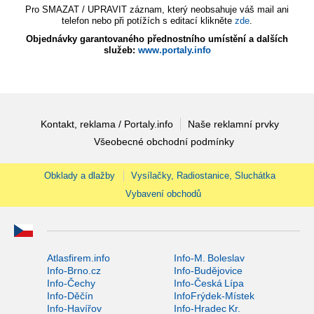
Pro SMAZAT / UPRAVIT záznam, který neobsahuje váš mail ani
telefon nebo při potížích s editací klikněte
zde
.
Objednávky garantovaného přednostního umístění a dalších
služeb:
www.portaly.info
Kontakt, reklama / Portaly.info
Naše reklamní prvky
Všeobecné obchodní podmínky
Obklady a dlažby
Vysílačky, Radiostanice, Sluchátka
Vybavení obchodů
Atlasfirem.info
Info-M. Boleslav
Info-Brno.cz
Info-Budějovice
Info-Čechy
Info-Česká Lípa
Info-Děčín
InfoFrýdek-Místek
Info-Havířov
Info-Hradec Kr.