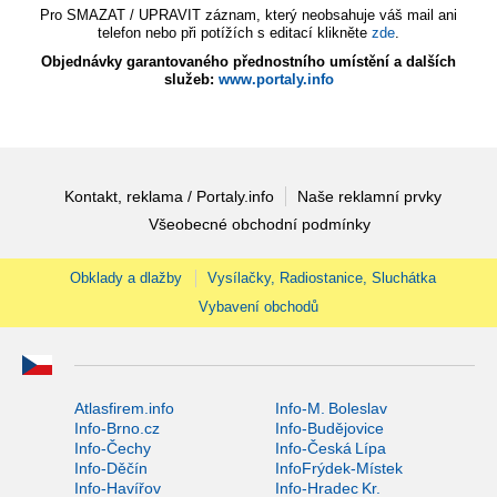
Pro SMAZAT / UPRAVIT záznam, který neobsahuje váš mail ani
telefon nebo při potížích s editací klikněte
zde
.
Objednávky garantovaného přednostního umístění a dalších
služeb:
www.portaly.info
Kontakt, reklama / Portaly.info
Naše reklamní prvky
Všeobecné obchodní podmínky
Obklady a dlažby
Vysílačky, Radiostanice, Sluchátka
Vybavení obchodů
Atlasfirem.info
Info-M. Boleslav
Info-Brno.cz
Info-Budějovice
Info-Čechy
Info-Česká Lípa
Info-Děčín
InfoFrýdek-Místek
Info-Havířov
Info-Hradec Kr.