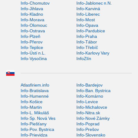
Info-Chomutov
Info-Jablonec n.N.
Info-Jihlava
Info-Karviná
Info-Kladno
Info-Liberec
Info-Morava
Info-Most
Info-Olomouc
Info-Opava
Info-Ostrava
Info-Pardubice
Info-Plzeň
Info-Praha
Info-Přerov
Info-Tábor
Info-Teplice
Info-Třebíč
Info-Ústí n.L.
Info-Karlovy Vary
Info-Vysočina
InfoZlín
Atlasfiriem.info
Info-Bardejov
Info-Bratislava
Info-Ban. Bystrica
Info-Humenné
Info-Komárno
Info-Košice
Info-Levice
Info-Martin
Info-Michalovce
Info-L. Mikuláš
Info-Nitra.sk
Info-Sp. Nová Ves
Info-Nové Zámky
Info-Piešťany
Info-Poprad
Info-Pov. Bystrica
Info-Prešov
Info-Prievidza
Info-Slovensko