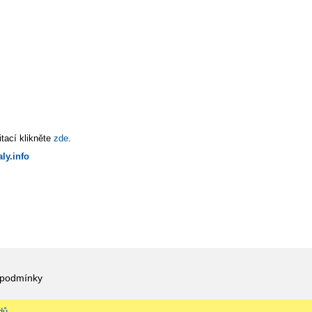
tací klikněte
zde
.
ly.info
 podmínky
dů