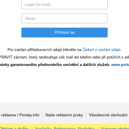
Pro zaslání přihlašovacích údajů klikněte na
Žádost o zaslání údajů.
AVIT záznam, který neobsahuje váš mail ani telefon nebo při potížích s edi
ávky garantovaného přednostního umístění a dalších služeb:
www.porta
 reklama / Portaly.info
Naše reklamní prvky
Všeobecné obchodní
Obklady a dlažby
Vysílačky, Radiostanice, Sluchátka
Vybavení obcho