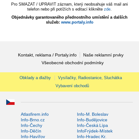
Pro SMAZAT / UPRAVIT záznam, který neobsahuje váš mail ani
telefon nebo při potížích s editací klikněte
zde
.
Objednávky garantovaného přednostního umístění a dalších
služeb:
www.portaly.info
Kontakt, reklama / Portaly.info
Naše reklamní prvky
Všeobecné obchodní podmínky
Obklady a dlažby
Vysílačky, Radiostanice, Sluchátka
Vybavení obchodů
Atlasfirem.info
Info-M. Boleslav
Info-Brno.cz
Info-Budějovice
Info-Čechy
Info-Česká Lípa
Info-Děčín
InfoFrýdek-Místek
Info-Havířov
Info-Hradec Kr.