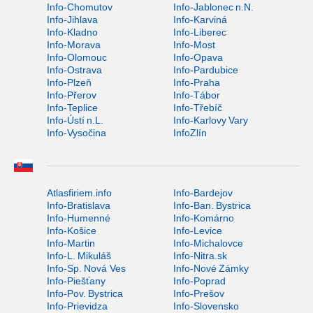
Info-Chomutov
Info-Jablonec n.N.
Info-Jihlava
Info-Karviná
Info-Kladno
Info-Liberec
Info-Morava
Info-Most
Info-Olomouc
Info-Opava
Info-Ostrava
Info-Pardubice
Info-Plzeň
Info-Praha
Info-Přerov
Info-Tábor
Info-Teplice
Info-Třebíč
Info-Ústí n.L.
Info-Karlovy Vary
Info-Vysočina
InfoZlín
Atlasfiriem.info
Info-Bardejov
Info-Bratislava
Info-Ban. Bystrica
Info-Humenné
Info-Komárno
Info-Košice
Info-Levice
Info-Martin
Info-Michalovce
Info-L. Mikuláš
Info-Nitra.sk
Info-Sp. Nová Ves
Info-Nové Zámky
Info-Piešťany
Info-Poprad
Info-Pov. Bystrica
Info-Prešov
Info-Prievidza
Info-Slovensko