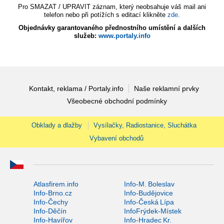
Pro SMAZAT / UPRAVIT záznam, který neobsahuje váš mail ani
telefon nebo při potížích s editací klikněte
zde
.
Objednávky garantovaného přednostního umístění a dalších
služeb:
www.portaly.info
Kontakt, reklama / Portaly.info
Naše reklamní prvky
Všeobecné obchodní podmínky
Obklady a dlažby
Vysílačky, Radiostanice, Sluchátka
Vybavení obchodů
Atlasfirem.info
Info-M. Boleslav
Info-Brno.cz
Info-Budějovice
Info-Čechy
Info-Česká Lípa
Info-Děčín
InfoFrýdek-Místek
Info-Havířov
Info-Hradec Kr.