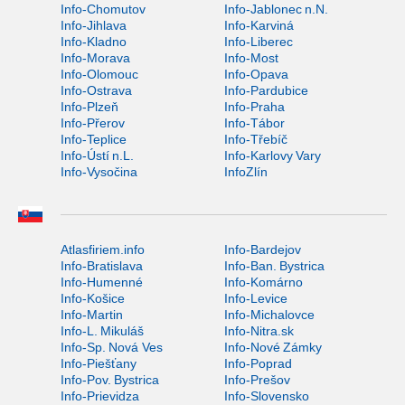
Info-Chomutov
Info-Jablonec n.N.
Info-Jihlava
Info-Karviná
Info-Kladno
Info-Liberec
Info-Morava
Info-Most
Info-Olomouc
Info-Opava
Info-Ostrava
Info-Pardubice
Info-Plzeň
Info-Praha
Info-Přerov
Info-Tábor
Info-Teplice
Info-Třebíč
Info-Ústí n.L.
Info-Karlovy Vary
Info-Vysočina
InfoZlín
Atlasfiriem.info
Info-Bardejov
Info-Bratislava
Info-Ban. Bystrica
Info-Humenné
Info-Komárno
Info-Košice
Info-Levice
Info-Martin
Info-Michalovce
Info-L. Mikuláš
Info-Nitra.sk
Info-Sp. Nová Ves
Info-Nové Zámky
Info-Piešťany
Info-Poprad
Info-Pov. Bystrica
Info-Prešov
Info-Prievidza
Info-Slovensko