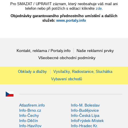
Pro SMAZAT / UPRAVIT záznam, který neobsahuje váš mail ani
telefon nebo při potížích s editací klikněte
zde
.
Objednávky garantovaného přednostního umístění a dalších
služeb:
www.portaly.info
Kontakt, reklama / Portaly.info
Naše reklamní prvky
Všeobecné obchodní podmínky
Obklady a dlažby
Vysílačky, Radiostanice, Sluchátka
Vybavení obchodů
Atlasfirem.info
Info-M. Boleslav
Info-Brno.cz
Info-Budějovice
Info-Čechy
Info-Česká Lípa
Info-Děčín
InfoFrýdek-Místek
Info-Havířov
Info-Hradec Kr.