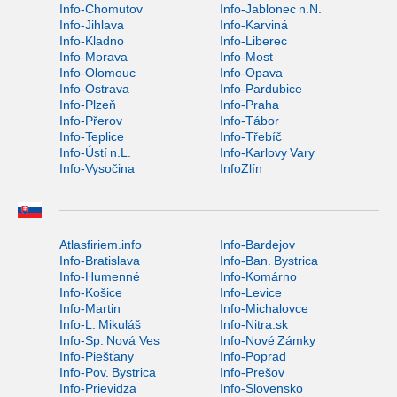
Info-Chomutov
Info-Jablonec n.N.
Info-Jihlava
Info-Karviná
Info-Kladno
Info-Liberec
Info-Morava
Info-Most
Info-Olomouc
Info-Opava
Info-Ostrava
Info-Pardubice
Info-Plzeň
Info-Praha
Info-Přerov
Info-Tábor
Info-Teplice
Info-Třebíč
Info-Ústí n.L.
Info-Karlovy Vary
Info-Vysočina
InfoZlín
Atlasfiriem.info
Info-Bardejov
Info-Bratislava
Info-Ban. Bystrica
Info-Humenné
Info-Komárno
Info-Košice
Info-Levice
Info-Martin
Info-Michalovce
Info-L. Mikuláš
Info-Nitra.sk
Info-Sp. Nová Ves
Info-Nové Zámky
Info-Piešťany
Info-Poprad
Info-Pov. Bystrica
Info-Prešov
Info-Prievidza
Info-Slovensko