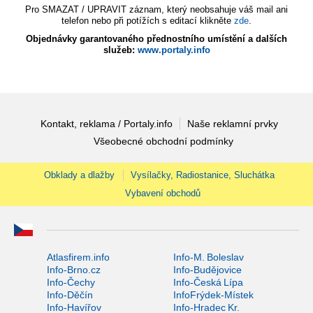
Pro SMAZAT / UPRAVIT záznam, který neobsahuje váš mail ani
telefon nebo při potížích s editací klikněte
zde
.
Objednávky garantovaného přednostního umístění a dalších
služeb:
www.portaly.info
Kontakt, reklama / Portaly.info
Naše reklamní prvky
Všeobecné obchodní podmínky
Obklady a dlažby
Vysílačky, Radiostanice, Sluchátka
Vybavení obchodů
Atlasfirem.info
Info-M. Boleslav
Info-Brno.cz
Info-Budějovice
Info-Čechy
Info-Česká Lípa
Info-Děčín
InfoFrýdek-Místek
Info-Havířov
Info-Hradec Kr.