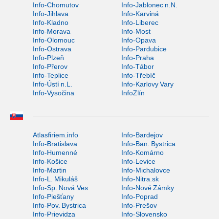
Info-Chomutov
Info-Jablonec n.N.
Info-Jihlava
Info-Karviná
Info-Kladno
Info-Liberec
Info-Morava
Info-Most
Info-Olomouc
Info-Opava
Info-Ostrava
Info-Pardubice
Info-Plzeň
Info-Praha
Info-Přerov
Info-Tábor
Info-Teplice
Info-Třebíč
Info-Ústí n.L.
Info-Karlovy Vary
Info-Vysočina
InfoZlín
Atlasfiriem.info
Info-Bardejov
Info-Bratislava
Info-Ban. Bystrica
Info-Humenné
Info-Komárno
Info-Košice
Info-Levice
Info-Martin
Info-Michalovce
Info-L. Mikuláš
Info-Nitra.sk
Info-Sp. Nová Ves
Info-Nové Zámky
Info-Piešťany
Info-Poprad
Info-Pov. Bystrica
Info-Prešov
Info-Prievidza
Info-Slovensko