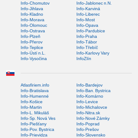
Info-Chomutov
Info-Jablonec n.N.
Info-Jihlava
Info-Karviná
Info-Kladno
Info-Liberec
Info-Morava
Info-Most
Info-Olomouc
Info-Opava
Info-Ostrava
Info-Pardubice
Info-Plzeň
Info-Praha
Info-Přerov
Info-Tábor
Info-Teplice
Info-Třebíč
Info-Ústí n.L.
Info-Karlovy Vary
Info-Vysočina
InfoZlín
Atlasfiriem.info
Info-Bardejov
Info-Bratislava
Info-Ban. Bystrica
Info-Humenné
Info-Komárno
Info-Košice
Info-Levice
Info-Martin
Info-Michalovce
Info-L. Mikuláš
Info-Nitra.sk
Info-Sp. Nová Ves
Info-Nové Zámky
Info-Piešťany
Info-Poprad
Info-Pov. Bystrica
Info-Prešov
Info-Prievidza
Info-Slovensko