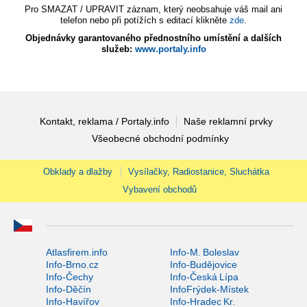
Pro SMAZAT / UPRAVIT záznam, který neobsahuje váš mail ani
telefon nebo při potížích s editací klikněte
zde
.
Objednávky garantovaného přednostního umístění a dalších
služeb:
www.portaly.info
Kontakt, reklama / Portaly.info
Naše reklamní prvky
Všeobecné obchodní podmínky
Obklady a dlažby
Vysílačky, Radiostanice, Sluchátka
Vybavení obchodů
Atlasfirem.info
Info-M. Boleslav
Info-Brno.cz
Info-Budějovice
Info-Čechy
Info-Česká Lípa
Info-Děčín
InfoFrýdek-Místek
Info-Havířov
Info-Hradec Kr.